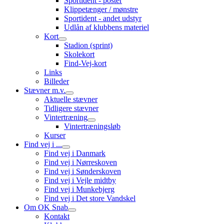
Sportident - poster
Klippetænger / mønstre
Sportident - andet udstyr
Udlån af klubbens materiel
Kort
Stadion (sprint)
Skolekort
Find-Vej-kort
Links
Billeder
Stævner m.v.
Aktuelle stævner
Tidligere stævner
Vintertræning
Vintertræningsløb
Kurser
Find vej i ...
Find vej i Danmark
Find vej i Nørreskoven
Find vej i Sønderskoven
Find vej i Vejle midtby
Find vej i Munkebjerg
Find vej i Det store Vandskel
Om OK Snab
Kontakt