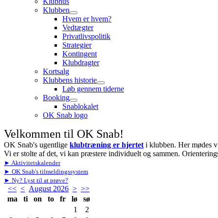
Klubhus
Klubben
Hvem er hvem?
Vedtægter
Privatlivspolitik
Strategier
Kontingent
Klubdragter
Kortsalg
Klubbens historie
Løb gennem tiderne
Booking
Snablokalet
OK Snab logo
Velkommen til OK Snab!
OK Snab's ugentlige
klubtræning er hjertet
i klubben. Her mødes vi 
Vi er stolte af det, vi kan præstere individuelt og sammen. Orienterin
► Aktivitetskalender
► OK Snab's tilmeldingssystem
► Ny? Lyst til at prøve?
<<
<
August 2026
>
>>
ma
ti
on
to
fr
lø
sø
1
2