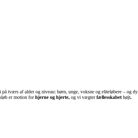
på tværs af alder og niveau: børn, unge, voksne og eliteløbere – og dyr
gsløb er motion for
hjerne og hjerte,
og vi vægter
fællesskabet
højt
.