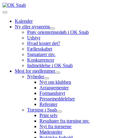
Kalender
Ny eller nysgerrig
Prøv orienteringsløb i OK Snab
Udstyr
Hvad koster det?
Fællesskabet
Signaturer mv.
Konkurrencer
Indmeldelse i OK Snab
Mest for medlemmer
Nyheder
Nyt om klubben
Arrangementer
Formandsnyt
Pressemeddelelser
Referater
Træning i Snab
Print selv
Resultater fra træning mv.
Nyt fra trænerne
Mødesteder
Praktiske forhold