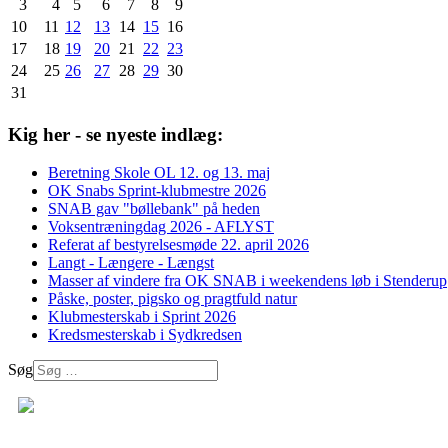
3
4
5
6
7
8
9
10
11
12
13
14
15
16
17
18
19
20
21
22
23
24
25
26
27
28
29
30
31
Kig her - se nyeste indlæg:
Beretning Skole OL 12. og 13. maj
OK Snabs Sprint-klubmestre 2026
SNAB gav "bøllebank" på heden
Voksentræningdag 2026 - AFLYST
Referat af bestyrelsesmøde 22. april 2026
Langt - Længere - Længst
Masser af vindere fra OK SNAB i weekendens løb i Stenderup
Påske, poster, pigsko og pragtfuld natur
Klubmesterskab i Sprint 2026
Kredsmesterskab i Sydkredsen
Søg