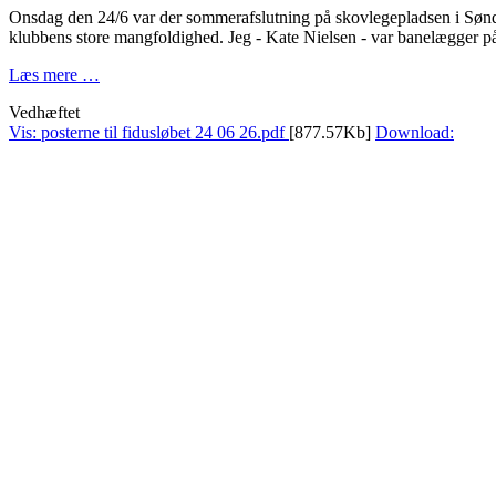
Onsdag den 24/6 var der sommerafslutning på skovlegepladsen i Søndersk
klubbens store mangfoldighed. Jeg - Kate Nielsen - var banelæ
Læs mere …
Vedhæftet
Vis: posterne til fidusløbet 24 06 26.pdf
[877.57Kb]
Download: