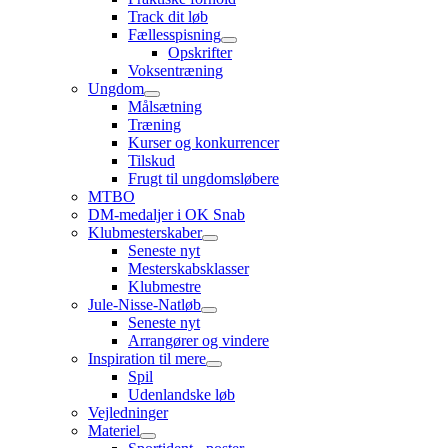
Track dit løb
Fællesspisning
Opskrifter
Voksentræning
Ungdom
Målsætning
Træning
Kurser og konkurrencer
Tilskud
Frugt til ungdomsløbere
MTBO
DM-medaljer i OK Snab
Klubmesterskaber
Seneste nyt
Mesterskabsklasser
Klubmestre
Jule-Nisse-Natløb
Seneste nyt
Arrangører og vindere
Inspiration til mere
Spil
Udenlandske løb
Vejledninger
Materiel