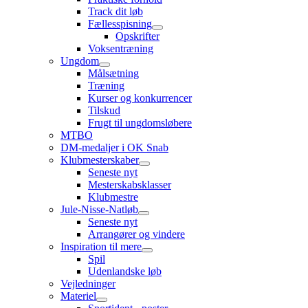
Track dit løb
Fællesspisning
Opskrifter
Voksentræning
Ungdom
Målsætning
Træning
Kurser og konkurrencer
Tilskud
Frugt til ungdomsløbere
MTBO
DM-medaljer i OK Snab
Klubmesterskaber
Seneste nyt
Mesterskabsklasser
Klubmestre
Jule-Nisse-Natløb
Seneste nyt
Arrangører og vindere
Inspiration til mere
Spil
Udenlandske løb
Vejledninger
Materiel