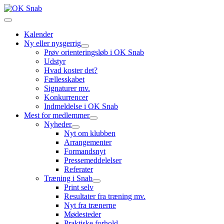
Kalender
Ny eller nysgerrig
Prøv orienteringsløb i OK Snab
Udstyr
Hvad koster det?
Fællesskabet
Signaturer mv.
Konkurrencer
Indmeldelse i OK Snab
Mest for medlemmer
Nyheder
Nyt om klubben
Arrangementer
Formandsnyt
Pressemeddelelser
Referater
Træning i Snab
Print selv
Resultater fra træning mv.
Nyt fra trænerne
Mødesteder
Praktiske forhold