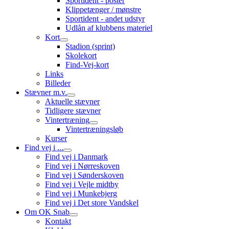
Sportident - poster
Klippetænger / mønstre
Sportident - andet udstyr
Udlån af klubbens materiel
Kort
Stadion (sprint)
Skolekort
Find-Vej-kort
Links
Billeder
Stævner m.v.
Aktuelle stævner
Tidligere stævner
Vintertræning
Vintertræningsløb
Kurser
Find vej i ...
Find vej i Danmark
Find vej i Nørreskoven
Find vej i Sønderskoven
Find vej i Vejle midtby
Find vej i Munkebjerg
Find vej i Det store Vandskel
Om OK Snab
Kontakt