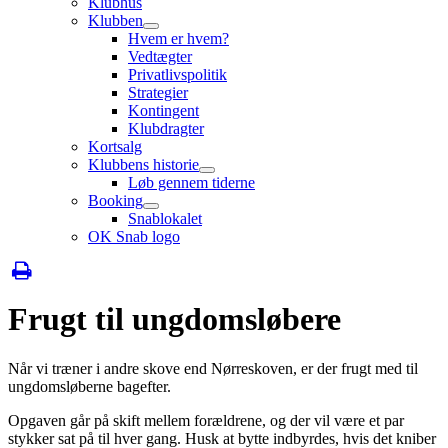
Klubhus
Klubben
Hvem er hvem?
Vedtægter
Privatlivspolitik
Strategier
Kontingent
Klubdragter
Kortsalg
Klubbens historie
Løb gennem tiderne
Booking
Snablokalet
OK Snab logo
Frugt til ungdomsløbere
Når vi træner i andre skove end Nørreskoven, er der frugt med til
ungdomsløberne bagefter.
Opgaven går på skift mellem forældrene, og der vil være et par
stykker sat på til hver gang. Husk at bytte indbyrdes, hvis det kniber