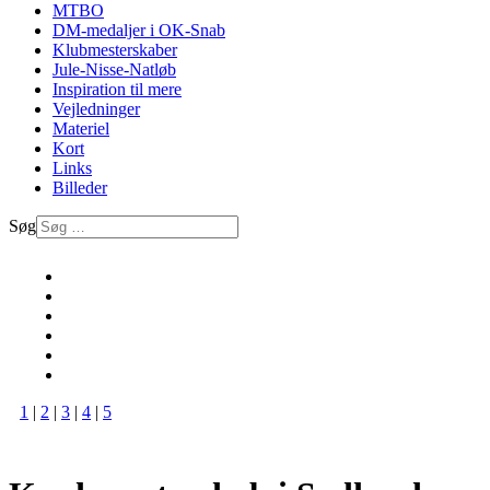
MTBO
DM-medaljer i OK-Snab
Klubmesterskaber
Jule-Nisse-Natløb
Inspiration til mere
Vejledninger
Materiel
Kort
Links
Billeder
Søg
1
|
2
|
3
|
4
|
5