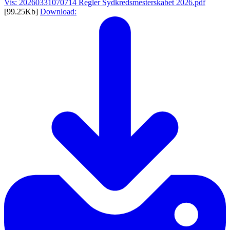
Vis: 20260331070714 Regler Sydkredsmesterskabet 2026.pdf
[99.25Kb]
Download: