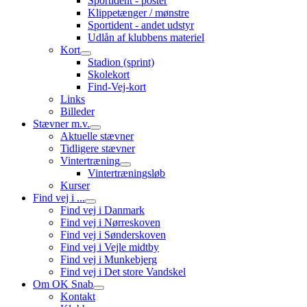
Sportident - poster
Klippetænger / mønstre
Sportident - andet udstyr
Udlån af klubbens materiel
Kort
Stadion (sprint)
Skolekort
Find-Vej-kort
Links
Billeder
Stævner m.v.
Aktuelle stævner
Tidligere stævner
Vintertræning
Vintertræningsløb
Kurser
Find vej i ...
Find vej i Danmark
Find vej i Nørreskoven
Find vej i Sønderskoven
Find vej i Vejle midtby
Find vej i Munkebjerg
Find vej i Det store Vandskel
Om OK Snab
Kontakt