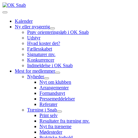
Kalender
Ny eller nysgerrig
Prøv orienteringsløb i OK Snab
Udstyr
Hvad koster det?
Fællesskabet
Signaturer mv.
Konkurrencer
Indmeldelse i OK Snab
Mest for medlemmer
Nyheder
Nyt om klubben
Arrangementer
Formandsnyt
Pressemeddelelser
Referater
Træning i Snab
Print selv
Resultater fra træning mv.
Nyt fra trænerne
Mødesteder
Praktiske forhold