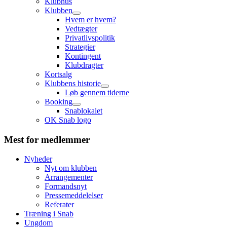
Klubhus
Klubben
Hvem er hvem?
Vedtægter
Privatlivspolitik
Strategier
Kontingent
Klubdragter
Kortsalg
Klubbens historie
Løb gennem tiderne
Booking
Snablokalet
OK Snab logo
Mest for medlemmer
Nyheder
Nyt om klubben
Arrangementer
Formandsnyt
Pressemeddelelser
Referater
Træning i Snab
Ungdom