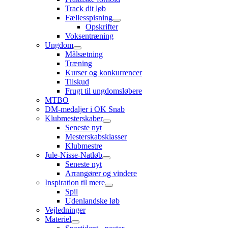
Track dit løb
Fællesspisning
Opskrifter
Voksentræning
Ungdom
Målsætning
Træning
Kurser og konkurrencer
Tilskud
Frugt til ungdomsløbere
MTBO
DM-medaljer i OK Snab
Klubmesterskaber
Seneste nyt
Mesterskabsklasser
Klubmestre
Jule-Nisse-Natløb
Seneste nyt
Arrangører og vindere
Inspiration til mere
Spil
Udenlandske løb
Vejledninger
Materiel