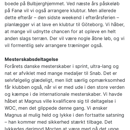
boede på Bulbjerghjemmet. Ved næste års påskeløb
på Fanø vil vi også arrangere klubtur. Men allerede
dette efterår – den sidste weekend i efterårsferien –
planlægger vi at lave en klubtur til Göteborg. Vi håber,
at mange vil udnytte chancen for at opleve en helt
anden slags terræn. Der vil være nogle åbne løb, og vi
vil formentlig selv arrangere træninger også.
Mesterskabsdeltagelse
Forårets danske mesterskaber i sprint, ultra-lang og
nat er afviklet med mange medaljer til Snab. Det er
selvfølgelig glædeligt, men lidt særlig opmærksomhed
får klubben også, når vi er med ude i den store verden
og kæmpe i de internationale mesterskaber. Vi havde
håbet at Magnus ville kvalificere sig til deltagelse i
WOC, men det glippede denne gang. Vi ønsker
Magnus al mulig held og lykke i den fortsatte satsning
– han kommer med sikkerhed stærkt tilbage. Det
lykkedes derimod Morten at være med på det unge