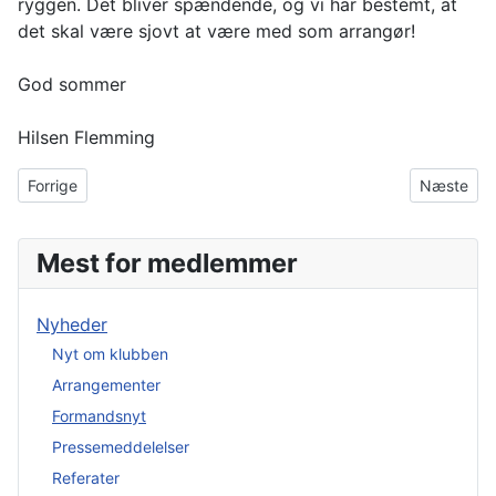
ryggen. Det bliver spændende, og vi har bestemt, at
det skal være sjovt at være med som arrangør!
God sommer
Hilsen Flemming
Forrige artikel: Nyhedsbrev nr. 30, december 2017
Næste art
Forrige
Næste
Mest for medlemmer
Nyheder
Nyt om klubben
Arrangementer
Formandsnyt
Pressemeddelelser
Referater