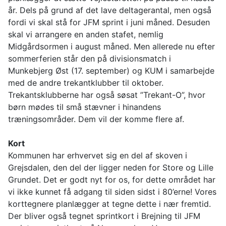
år. Dels på grund af det lave deltagerantal, men også
fordi vi skal stå for JFM sprint i juni måned. Desuden
skal vi arrangere en anden stafet, nemlig
Midgårdsormen i august måned. Men allerede nu efter
sommerferien står den på divisionsmatch i
Munkebjerg Øst (17. september) og KUM i samarbejde
med de andre trekantklubber til oktober.
Trekantsklubberne har også søsat ”Trekant-O”, hvor
børn mødes til små stævner i hinandens
træningsområder. Dem vil der komme flere af.
Kort
Kommunen har erhvervet sig en del af skoven i
Grejsdalen, den del der ligger neden for Store og Lille
Grundet. Det er godt nyt for os, for dette området har
vi ikke kunnet få adgang til siden sidst i 80’erne! Vores
korttegnere planlægger at tegne dette i nær fremtid.
Der bliver også tegnet sprintkort i Brejning til JFM