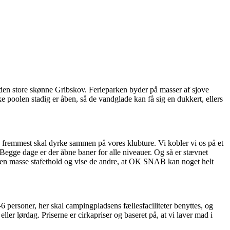
or den store skønne Gribskov. Ferieparken byder på masser af sjove
 poolen stadig er åben, så de vandglade kan få sig en dukkert, ellers
og fremmest skal dyrke sammen på vores klubture. Vi kobler vi os på et
Begge dage er der åbne baner for alle niveauer. Og så er stævnet
 en masse stafethold og vise de andre, at OK SNAB kan noget helt
2-6 personer, her skal campingpladsens fællesfaciliteter benyttes, og
r lørdag. Priserne er cirkapriser og baseret på, at vi laver mad i