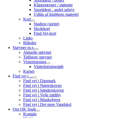
Sportident - poster
Klippetænger / mønstre
Sportident - andet udstyr
Udlån af klubbens materiel
Kort
Stadion (sprint)
Skolekort
Find-Vej-kort
Links
Billeder
Stævner m.v.
Aktuelle stævner
Tidligere stævner
Vintertræning
Vintertræningsløb
Kurser
Find vej i ...
Find vej i Danmark
Find vej i Nørreskoven
Find vej i Sønderskoven
Find vej i Vejle midtby
Find vej i Munkebjerg
Find vej i Det store Vandskel
Om OK Snab
Kontakt