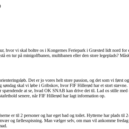
0
tur, hvor vi skal boltre os i Kongernes Feriepark i Græsted lidt nord f
å en tur på minigolfbanen, multibanen eller den store legeplads? Måske
ienteringsløb. Det er jo vores helt store passion, og det som vi først 
øndag skal vi løbe i Gribskov, hvor FIF Hillerød har et stort stævne. 
r spændende at se, hvad OK SNAB kan drive det til. Lad os stille med
tafethold senere, når FIF Hillerød har lagt information op.
erne er til 2 personer og har eget bad og toilet. Hytterne har plads til 
amvær og fællesspisning. Man vælger selv, om man vil ankomme fredag elle
mad.