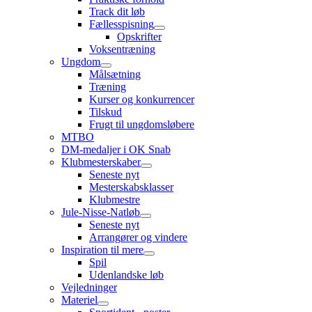
Track dit løb
Fællesspisning
Opskrifter
Voksentræning
Ungdom
Målsætning
Træning
Kurser og konkurrencer
Tilskud
Frugt til ungdomsløbere
MTBO
DM-medaljer i OK Snab
Klubmesterskaber
Seneste nyt
Mesterskabsklasser
Klubmestre
Jule-Nisse-Natløb
Seneste nyt
Arrangører og vindere
Inspiration til mere
Spil
Udenlandske løb
Vejledninger
Materiel