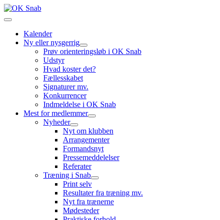
Kalender
Ny eller nysgerrig
Prøv orienteringsløb i OK Snab
Udstyr
Hvad koster det?
Fællesskabet
Signaturer mv.
Konkurrencer
Indmeldelse i OK Snab
Mest for medlemmer
Nyheder
Nyt om klubben
Arrangementer
Formandsnyt
Pressemeddelelser
Referater
Træning i Snab
Print selv
Resultater fra træning mv.
Nyt fra trænerne
Mødesteder
Praktiske forhold