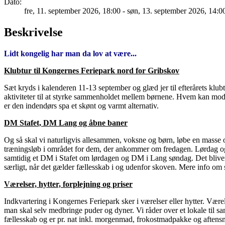
Dato:
fre, 11. september 2026
, 18:00
- søn, 13. september 2026
,
14:0
Beskrivelse
Lidt kongelig har man da lov at være...
Klubtur til Kongernes Feriepark nord for Gribskov
Sæt kryds i kalenderen 11-13 september og glæd jer til efterårets klub
aktiviteter til at styrke sammenholdet mellem børnene. Hvem kan modst
er den indendørs spa et skønt og varmt alternativ.
DM Stafet, DM Lang og åbne baner
Og så skal vi naturligvis allesammen, voksne og børn, løbe en masse or
træningsløb i området for dem, der ankommer om fredagen. Lørdag og s
samtidig et DM i Stafet om lørdagen og DM i Lang søndag. Det blive
særligt, når det gælder fællesskab i og udenfor skoven. Mere info om s
Værelser, hytter, forplejning og priser
Indkvartering i Kongernes Feriepark sker i værelser eller hytter. Værels
man skal selv medbringe puder og dyner. Vi råder over et lokale til s
fællesskab og er pr. nat inkl. morgenmad, frokostmadpakke og aftens