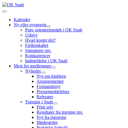
Kalender
Ny eller nysgerrig
Prøv orienteringsløb i OK Snab
Udstyr
Hvad koster det?
Fællesskabet
Signaturer mv.
Konkurrencer
Indmeldelse i OK Snab
Mest for medlemmer
Nyheder
Nyt om klubben
Arrangementer
Formandsnyt
Pressemeddelelser
Referater
Træning i Snab
Print selv
Resultater fra træning mv.
Nyt fra trænerne
Mødesteder
Praktiske forhold