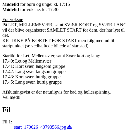
Mødetid
for børn og unge: kl. 17:15
Mødetid
for voksne: kl. 17:30
For voksne
På LET, MELLEMSVÆR, samt SVÆR KORT og SVÆR LANG
vil der blive organiseret SAMLET START for dem, der har lyst til
det.
KIG IKKE PÅ KORTET FØR START men følg med ud til
startpunktet (se vedhæftede billede af startsted)
Starttid for Let, Mellemsvær, samt Svær kort og lang:
17.40: Let og Mellemsvær
17.41: Kort svær, langsom gruppe
17.42: Lang svær langsom gruppe
17.43: Kort svær, hurtig gruppe
17.45: Lang svær, hurtig gruppe
Afslutningsvist er der naturligvis for bad og fællesspisning.
Vel mødt!
Fil
Fil 1:
start_170626_40793566.jpg