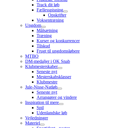
Track dit løb
Fællesspisning
Opskrifter
Voksentræning
Ungdom
Målsætning
Træning
Kurser og konkurrencer
Tilskud
Frugt til ungdomsløbere
MTBO
DM-medaljer i OK Snab
Klubmesterskaber
Seneste nyt
Mesterskabsklasser
Klubmestre
Jule-Nisse-Natløb
Seneste nyt
Arrangører og vindere
Inspiration til mere
Spil
Udenlandske løb
Vejledninger
Materiel