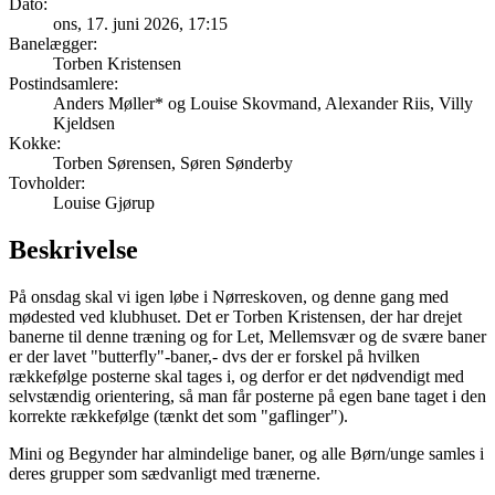
Dato:
ons, 17. juni 2026
, 17:15
Banelægger:
Torben Kristensen
Postindsamlere:
Anders Møller* og Louise Skovmand, Alexander Riis, Villy
Kjeldsen
Kokke:
Torben Sørensen, Søren Sønderby
Tovholder:
Louise Gjørup
Beskrivelse
På onsdag skal vi igen løbe i Nørreskoven, og denne gang med
mødested ved klubhuset. Det er Torben Kristensen, der har drejet
banerne til denne træning og for Let, Mellemsvær og de svære baner
er der lavet "butterfly"-baner,- dvs der er forskel på hvilken
rækkefølge posterne skal tages i, og derfor er det nødvendigt med
selvstændig orientering, så man får posterne på egen bane taget i den
korrekte rækkefølge (tænkt det som "gaflinger").
Mini og Begynder har almindelige baner, og alle Børn/unge samles i
deres grupper som sædvanligt med trænerne.