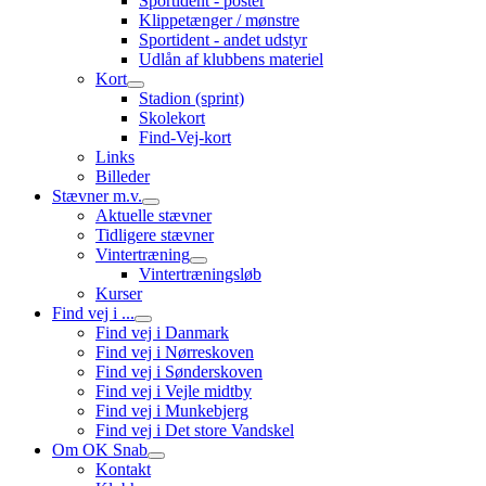
Sportident - poster
Klippetænger / mønstre
Sportident - andet udstyr
Udlån af klubbens materiel
Kort
Stadion (sprint)
Skolekort
Find-Vej-kort
Links
Billeder
Stævner m.v.
Aktuelle stævner
Tidligere stævner
Vintertræning
Vintertræningsløb
Kurser
Find vej i ...
Find vej i Danmark
Find vej i Nørreskoven
Find vej i Sønderskoven
Find vej i Vejle midtby
Find vej i Munkebjerg
Find vej i Det store Vandskel
Om OK Snab
Kontakt