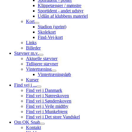
Sportident - poster
Klippetænger / mønstre
Sportident - andet udstyr
Udlån af klubbens materiel
Kort
Stadion (sprint)
Skolekort
Find-Vej-kort
Links
Billeder
Stævner m.v.
Aktuelle stævner
Tidligere stævner
Vintertræning
Vintertræningsløb
Kurser
Find vej i ...
Find vej i Danmark
Find vej i Nørreskoven
Find vej i Sønderskoven
Find vej i Vejle midtby
Find vej i Munkebjerg
Find vej i Det store Vandskel
Om OK Snab
Kontakt