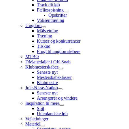
Track dit løb
Fællesspisning
Opskrifter
Voksentræning
Ungdom
Målsætning
Træning
Kurser og konkurrencer
Tilskud
Frugt til ungdomsløbere
MTBO
DM-medaljer i OK Snab
Klubmesterskaber
Seneste nyt
Mesterskabsklasser
Klubmestre
Jule-Nisse-Natløb
Seneste nyt
Arrangører og vindere
Inspiration til mere
Spil
Udenlandske løb
Vejledninger
Materiel