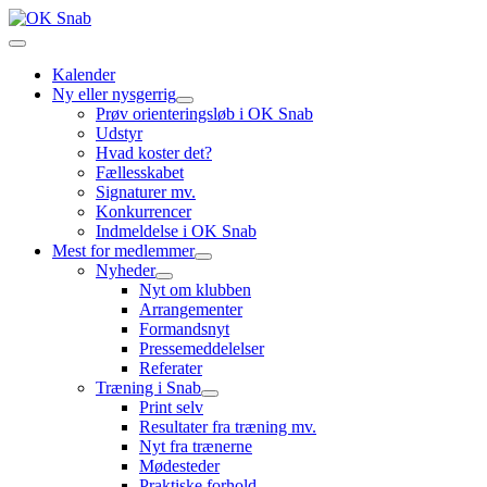
Kalender
Ny eller nysgerrig
Prøv orienteringsløb i OK Snab
Udstyr
Hvad koster det?
Fællesskabet
Signaturer mv.
Konkurrencer
Indmeldelse i OK Snab
Mest for medlemmer
Nyheder
Nyt om klubben
Arrangementer
Formandsnyt
Pressemeddelelser
Referater
Træning i Snab
Print selv
Resultater fra træning mv.
Nyt fra trænerne
Mødesteder
Praktiske forhold