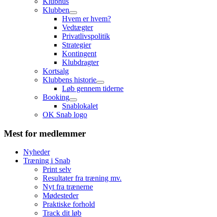
Klubhus
Klubben
Hvem er hvem?
Vedtægter
Privatlivspolitik
Strategier
Kontingent
Klubdragter
Kortsalg
Klubbens historie
Løb gennem tiderne
Booking
Snablokalet
OK Snab logo
Mest for medlemmer
Nyheder
Træning i Snab
Print selv
Resultater fra træning mv.
Nyt fra trænerne
Mødesteder
Praktiske forhold
Track dit løb