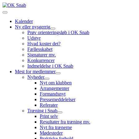
Kalender
Ny eller nysgerrig
Prøv orienteringsløb i OK Snab
Udstyr
Hvad koster det?
Fællesskabet
Signaturer mv.
Konkurrencer
Indmeldelse i OK Snab
Mest for medlemmer
Nyheder
Nyt om klubben
Arrangementer
Formandsnyt
Pressemeddelelser
Referater
Træning i Snab
Print selv
Resultater fra træning mv.
Nyt fra trænerne
Mødesteder
Praktiske forhold