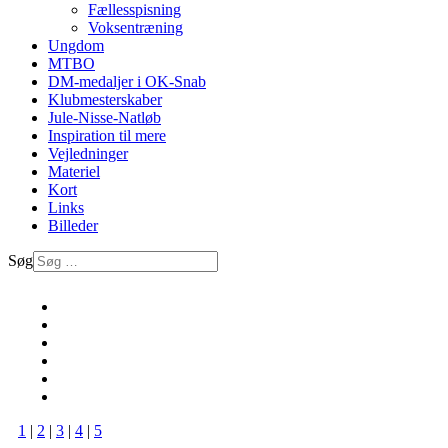
Fællesspisning
Voksentræning
Ungdom
MTBO
DM-medaljer i OK-Snab
Klubmesterskaber
Jule-Nisse-Natløb
Inspiration til mere
Vejledninger
Materiel
Kort
Links
Billeder
Søg
1
|
2
|
3
|
4
|
5