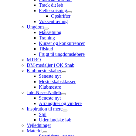
Track dit løb
Fællesspisning
Opskrifter
Voksentræning
Ungdom
Målsætning
Træning
Kurser og konkurrencer
Tilskud
Frugt til ungdomsløbere
MTBO
DM-medaljer i OK Snab
Klubmesterskaber
Seneste nyt
Mesterskabsklasser
Klubmestre
Jule-Nisse-Natløb
Seneste nyt
Arrangører og vindere
Inspiration til mere
Spil
Udenlandske løb
Vejledninger
Materiel