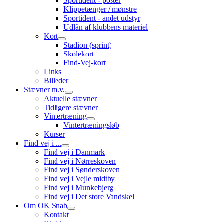
Sportident - poster
Klippetænger / mønstre
Sportident - andet udstyr
Udlån af klubbens materiel
Kort
Stadion (sprint)
Skolekort
Find-Vej-kort
Links
Billeder
Stævner m.v.
Aktuelle stævner
Tidligere stævner
Vintertræning
Vintertræningsløb
Kurser
Find vej i ...
Find vej i Danmark
Find vej i Nørreskoven
Find vej i Sønderskoven
Find vej i Vejle midtby
Find vej i Munkebjerg
Find vej i Det store Vandskel
Om OK Snab
Kontakt