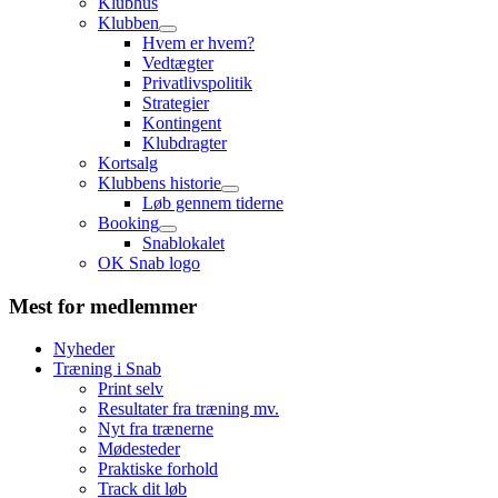
Klubhus
Klubben
Hvem er hvem?
Vedtægter
Privatlivspolitik
Strategier
Kontingent
Klubdragter
Kortsalg
Klubbens historie
Løb gennem tiderne
Booking
Snablokalet
OK Snab logo
Mest for medlemmer
Nyheder
Træning i Snab
Print selv
Resultater fra træning mv.
Nyt fra trænerne
Mødesteder
Praktiske forhold
Track dit løb