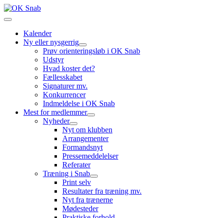
Kalender
Ny eller nysgerrig
Prøv orienteringsløb i OK Snab
Udstyr
Hvad koster det?
Fællesskabet
Signaturer mv.
Konkurrencer
Indmeldelse i OK Snab
Mest for medlemmer
Nyheder
Nyt om klubben
Arrangementer
Formandsnyt
Pressemeddelelser
Referater
Træning i Snab
Print selv
Resultater fra træning mv.
Nyt fra trænerne
Mødesteder
Praktiske forhold