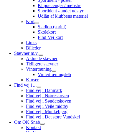
Sportident - poster
Klippetænger / mønstre
Sportident - andet udstyr
Udlån af klubbens materiel
Kort
Stadion (sprint)
Skolekort
Find-Vej-kort
Links
Billeder
Stævner m.v.
Aktuelle stævner
Tidligere stævner
Vintertræning
Vintertræningsløb
Kurser
Find vej i ...
Find vej i Danmark
Find vej i Nørreskoven
Find vej i Sønderskoven
Find vej i Vejle midtby
Find vej i Munkebjerg
Find vej i Det store Vandskel
Om OK Snab
Kontakt