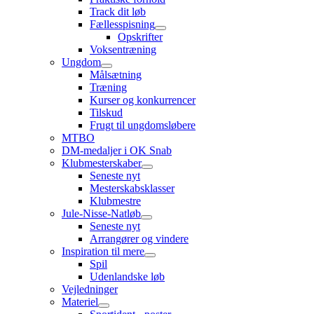
Track dit løb
Fællesspisning
Opskrifter
Voksentræning
Ungdom
Målsætning
Træning
Kurser og konkurrencer
Tilskud
Frugt til ungdomsløbere
MTBO
DM-medaljer i OK Snab
Klubmesterskaber
Seneste nyt
Mesterskabsklasser
Klubmestre
Jule-Nisse-Natløb
Seneste nyt
Arrangører og vindere
Inspiration til mere
Spil
Udenlandske løb
Vejledninger
Materiel