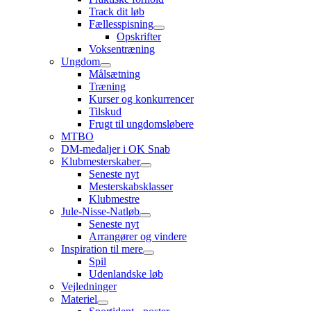
Track dit løb
Fællesspisning
Opskrifter
Voksentræning
Ungdom
Målsætning
Træning
Kurser og konkurrencer
Tilskud
Frugt til ungdomsløbere
MTBO
DM-medaljer i OK Snab
Klubmesterskaber
Seneste nyt
Mesterskabsklasser
Klubmestre
Jule-Nisse-Natløb
Seneste nyt
Arrangører og vindere
Inspiration til mere
Spil
Udenlandske løb
Vejledninger
Materiel