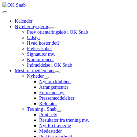
Kalender
Ny eller nysgerrig
Prøv orienteringsløb i OK Snab
Udstyr
Hvad koster det?
Fællesskabet
Signaturer mv.
Konkurrencer
Indmeldelse i OK Snab
Mest for medlemmer
Nyheder
Nyt om klubben
Arrangementer
Formandsnyt
Pressemeddelelser
Referater
Træning i Snab
Print selv
Resultater fra træning mv.
Nyt fra trænerne
Mødesteder
Praktiske forhold