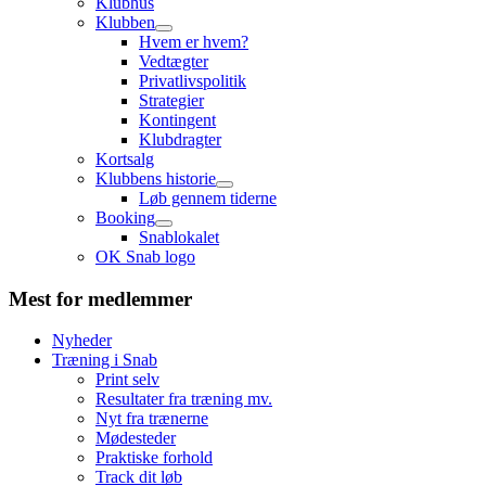
Klubhus
Klubben
Hvem er hvem?
Vedtægter
Privatlivspolitik
Strategier
Kontingent
Klubdragter
Kortsalg
Klubbens historie
Løb gennem tiderne
Booking
Snablokalet
OK Snab logo
Mest for medlemmer
Nyheder
Træning i Snab
Print selv
Resultater fra træning mv.
Nyt fra trænerne
Mødesteder
Praktiske forhold
Track dit løb