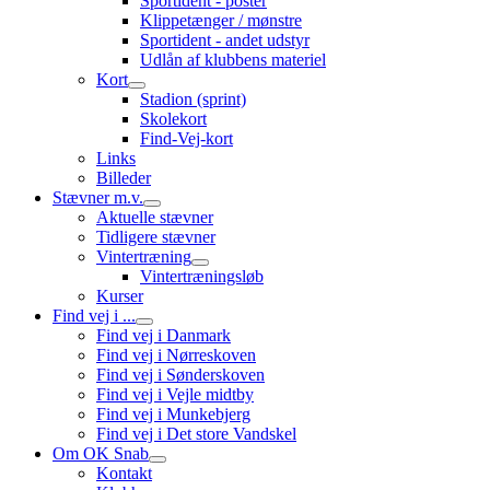
Sportident - poster
Klippetænger / mønstre
Sportident - andet udstyr
Udlån af klubbens materiel
Kort
Stadion (sprint)
Skolekort
Find-Vej-kort
Links
Billeder
Stævner m.v.
Aktuelle stævner
Tidligere stævner
Vintertræning
Vintertræningsløb
Kurser
Find vej i ...
Find vej i Danmark
Find vej i Nørreskoven
Find vej i Sønderskoven
Find vej i Vejle midtby
Find vej i Munkebjerg
Find vej i Det store Vandskel
Om OK Snab
Kontakt