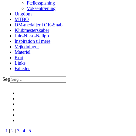
Fællesspisning
Voksentræning
Ungdom
MTBO
DM-medaljer i OK-Snab
Klubmesterskaber
Jule-Nisse-Natløb
Inspiration til mere
Vejledninger
Materiel
Kort
Links
Billeder
Søg
1
|
2
|
3
|
4
|
5