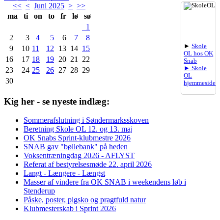
<<
<
Juni 2025
>
>>
ma
ti
on
to
fr
lø
sø
1
2
3
4
5
6
7
8
►
Skole
9
10
11
12
13
14
15
OL hos OK
16
17
18
19
20
21
22
Snab
► Skole
23
24
25
26
27
28
29
OL
30
hjemmeside
Kig her - se nyeste indlæg:
Sommerafslutning i Søndermarksskoven
Beretning Skole OL 12. og 13. maj
OK Snabs Sprint-klubmestre 2026
SNAB gav "bøllebank" på heden
Voksentræningdag 2026 - AFLYST
Referat af bestyrelsesmøde 22. april 2026
Langt - Længere - Længst
Masser af vindere fra OK SNAB i weekendens løb i
Stenderup
Påske, poster, pigsko og pragtfuld natur
Klubmesterskab i Sprint 2026