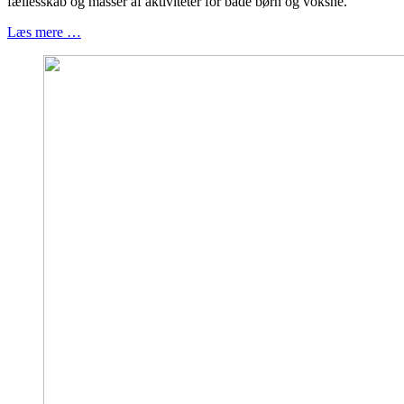
fællesskab og masser af aktiviteter for både børn og voksne.
Læs mere …