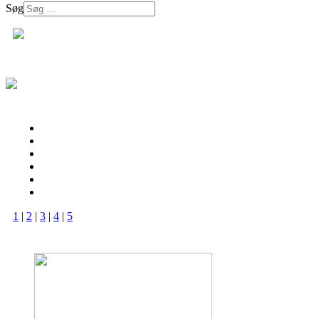
Søg
1
|
2
|
3
|
4
|
5