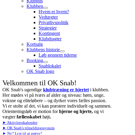
Klubhus
Klubben
Hvem er hvem?
Vedtægter
Privatlivspolitik
Strategier
Kontingent
Klubdragter
Kortsalg
Klubbens historie
Løb gennem tiderne
Booking
Snablokalet
OK Snab logo
Velkommen til OK Snab!
OK Snab's ugentlige
klubtræning er hjertet
i klubben.
Her mødes vi på tværs af alder og niveau: børn, unge,
voksne og eliteløbere – og dyrker vores fælles passion.
Vi er stolte af det, vi kan præstere individuelt og sammen.
Orienteringsløb er motion for
hjerne og hjerte,
og vi
vægter
fællesskabet
højt
.
► Aktivitetskalender
► OK Snab's tilmeldingssystem
► Ny? Lyst til at prøve?