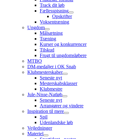
Track dit løb
Fællesspisning
Opskrifter
Voksentræning
Ungdom
Målsætning
Træning
Kurser og konkurrencer
Tilskud
Frugt til ungdomsløbere
MTBO
DM-medaljer i OK Snab
Klubmesterskaber
Seneste nyt
Mesterskabsklasser
Klubmestre
Jule-Nisse-Natløb
Seneste nyt
Arrangører og vindere
Inspiration til mere
Spil
Udenlandske løb
Vejledninger
Materiel