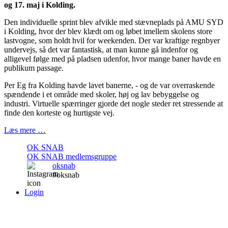
og 17. maj i Kolding.
Den individuelle sprint blev afvikle med stævneplads på AMU SYD
i Kolding, hvor der blev klædt om og løbet imellem skolens store
lastvogne, som holdt hvil for weekenden. Der var kraftige regnbyer
undervejs, så det var fantastisk, at man kunne gå indenfor og
alligevel følge med på pladsen udenfor, hvor mange baner havde en
publikum passage.
Per Eg fra Kolding havde lavet banerne, - og de var overraskende
spændende i et område med skoler, høj og lav bebyggelse og
industri. Virtuelle spærringer gjorde det nogle steder ret stressende at
finde den korteste og hurtigste vej.
Læs mere …
OK SNAB
OK SNAB medlemsgruppe
oksnab
#oksnab
Login