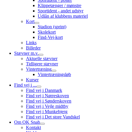
Sportident - poster
Klippetænger / mønstre
Sportident - andet udstyr
Udlån af klubbens materiel
Kort
Stadion (sprint)
Skolekort
Find-Vej-kort
Links
Billeder
Stævner m.v.
Aktuelle stævner
Tidligere stævner
Vintertræning
Vintertræningsløb
Kurser
Find vej i ...
Find vej i Danmark
Find vej i Nørreskoven
Find vej i Sønderskoven
Find vej i Vejle midtby
Find vej i Munkebjerg
Find vej i Det store Vandskel
Om OK Snab
Kontakt