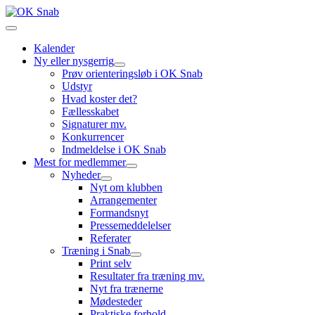
Kalender
Ny eller nysgerrig
Prøv orienteringsløb i OK Snab
Udstyr
Hvad koster det?
Fællesskabet
Signaturer mv.
Konkurrencer
Indmeldelse i OK Snab
Mest for medlemmer
Nyheder
Nyt om klubben
Arrangementer
Formandsnyt
Pressemeddelelser
Referater
Træning i Snab
Print selv
Resultater fra træning mv.
Nyt fra trænerne
Mødesteder
Praktiske forhold